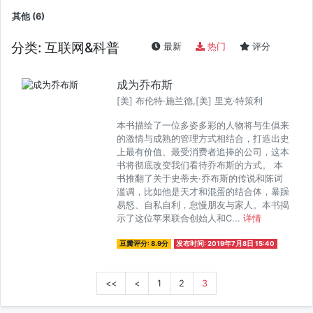
其他 (6)
分类: 互联网&科普
最新
热门
评分
成为乔布斯
[美] 布伦特·施兰德,[美] 里克·特策利
本书描绘了一位多姿多彩的人物将与生俱来
的激情与成熟的管理方式相结合，打造出史
上最有价值、最受消费者追捧的公司，这本
书将彻底改变我们看待乔布斯的方式。 本
书推翻了关于史蒂夫·乔布斯的传说和陈词
滥调，比如他是天才和混蛋的结合体，暴躁
易怒、自私自利，怠慢朋友与家人。本书揭
示了这位苹果联合创始人和C...
详情
豆瓣评分: 8.9分
发布时间: 2019年7月8日 15:40
<<
<
1
2
3