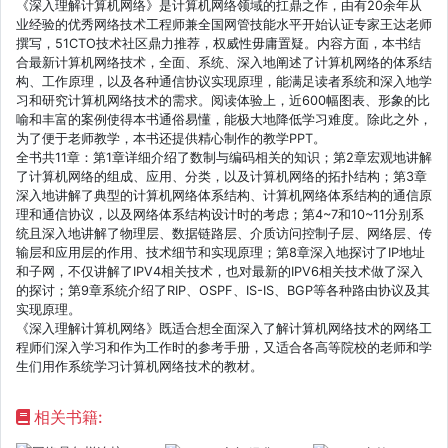
《深入理解计算机网络》是计算机网络领域的扛鼎之作，由有20余年从
业经验的优秀网络技术工程师兼全国网管技能水平开始认证专家王达老师
撰写，51CTO技术社区鼎力推荐，权威性毋庸置疑。内容方面，本书结
合最新计算机网络技术，全面、系统、深入地阐述了计算机网络的体系结
构、工作原理，以及各种通信协议实现原理，能满足读者系统和深入地学
习和研究计算机网络技术的需求。阅读体验上，近600幅图表、形象的比
喻和丰富的案例使得本书通俗易懂，能极大地降低学习难度。除此之外，
为了便于老师教学，本书还提供精心制作的教学PPT。
全书共11章：第1章详细介绍了数制与编码相关的知识；第2章宏观地讲解
了计算机网络的组成、应用、分类，以及计算机网络的拓扑结构；第3章
深入地讲解了典型的计算机网络体系结构、计算机网络体系结构的通信原
理和通信协议，以及网络体系结构设计时的考虑；第4~7和10~11分别系
统且深入地讲解了物理层、数据链路层、介质访问控制子层、网络层、传
输层和应用层的作用、技术细节和实现原理；第8章深入地探讨了IP地址
和子网，不仅讲解了IPV4相关技术，也对最新的IPV6相关技术做了深入
的探讨；第9章系统介绍了RIP、OSPF、IS-IS、BGP等各种路由协议及其
实现原理。
《深入理解计算机网络》既适合想全面深入了解计算机网络技术的网络工
程师们深入学习和作为工作时的参考手册，又适合各高等院校的老师和学
生们用作系统学习计算机网络技术的教材。
相关书籍: