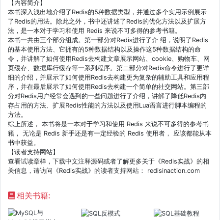
【内容简介】
本书深入浅出地介绍了Redis的5种数据类型，并通过多个实用示例展示
了Redis的用法。除此之外，书中还讲述了Redis的优化方法以及扩展方
法，是一本对于学习和使用 Redis 来说不可多得的参考书籍。
本书一共由三个部分组成。第一部分对Redis进行了介 绍，说明了Redis
的基本使用方法、它拥有的5种数据结构以及操作这5种数据结构的命
令，并讲解了如何使用Redis去构建文章展示网站、cookie、购物车、网
页缓存、数据库行缓存等一系列程序。第二部分对Redis命令进行了更详
细的介绍，并展示了如何使用Redis去构建更为复杂的辅助工具和应用程
序，并在最后展示了如何使用Redis去构建一个简单的社交网站。第三部
分对Redis用户经常会遇到的一些问题进行了介绍，讲解了降低Redis内
存占用的方法、扩展Redis性能的方法以及使用Lua语言进行脚本编程的
方法。
综上所述， 本书将是一本对于学习和使用 Redis 来说不可多得的参考书
籍， 无论是 Redis 新手还是有一定经验的 Redis 使用者， 应该都能从本
书中获益。
【读者支持网站】
查看试读章样，下载中文注释源码或者了解更多关于《Redis实战》的相
关信息，请访问《Redis实战》的读者支持网站： redisinaction.com
相关书籍: