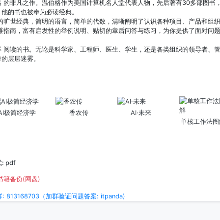
 的非凡之作。温伯格作为美国计算机名人堂代表人物，先后著有30多部图书
，他的书也被奉为必读经典。
 的旷世经典，简明的语言，简单的代数，清晰阐明了认识各种项目、产品和组
思维指南，富有启发性的举例说明、贴切的章后问答与练习，为你提供了面对问
群 阅读的书。无论是科学家、工程师、医生、学生，还是各类组织的领导者、
考的层层迷雾。
AI极简经济学
香农传
AI·未来
单核工作法图
 pdf
书籍备份(网盘)
813168703（加群验证问题答案: itpanda)