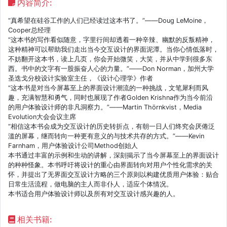
内容简介:
“真希望在硅谷工作的人们已经读过这本书了。”——Doug LeMoine，
Cooper总经理
“这本书的写作看似随意，字里行间却透着一种辛辣、幽默的反叛精神，
这种精神可以帮助我们走出当今交互设计的界面泥潭。当你心情低落时，
不妨翻开这本书，读上几页，你会开始微笑，大笑，并从中学到很多东
西。书中的文字有一股振奋人心的力量。”——Don Norman，加州大学
圣迭戈分校设计实验室主任，《设计心理学》作者
“这本书是对当今屏幕至上的界面设计潮流的一种挑战，文笔犀利而风
趣，充满智慧和勇气，同时也展现了作者Golden Krishna作为当今前沿
的用户体验设计师的非凡洞察力。”——Martin Thörnkvist，Media
Evolution大会会议主席
“相信这本书会成为交互设计的历史转折点，有朝一日人们终究会厌倦泛
滥的屏幕，继而转向一种更有意义的与技术共存的方式。”——Kevin
Farnham，用户体验设计公司Method创始人
本书通过丰富的示例和生动的讲解，深刻揭示了当今屏幕至上的界面设计
的种种怪象。本书呼吁将设计的重心由界面转向对用户个性化需求的关
怀，并提出了无界面交互设计方略的三个原则以构建优质用户体验：贴合
日常生活流程，做电脑的主人而非仆人，适应个体情况。
本书适合用户体验设计师以及所有对交互设计感兴趣的人。
相关书籍: